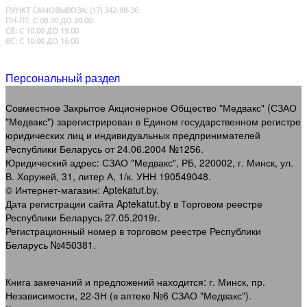
ПУНКТ САМОВЫВОЗА:
(17) 342-98-36
ПН-ПТ: С 08.00 ДО 20.00
СБ: С 10.00 ДО 19.00
ВС: С 10.00 ДО 16.00
Персональный раздел
Совместное Закрытое Акционерное Общество "Медвакс" (СЗАО
"Медвакс") зарегистрирован в Едином государственном регистре
юридических лиц и индивидуальных предпринимателей
Республики Беларусь от 24.06.2004 №1256.
Юридический адрес: СЗАО "Медвакс", РБ, 220002, г. Минск, ул.
В. Хоружей, 31, литер А, 1/к. УНН 190549048.
© Интернет-магазин: Aptekatut.by.
Дата регистрации сайта Aptekatut.by в Торговом реестре
Республики Беларусь 27.05.2019г.
Регистрационный номер в торговом реестре Республики
Беларусь №450381.
Книга замечаний и предложений находится: г. Минск, пр.
Независимости, 22-3Н (в аптеке №6 СЗАО "Медвакс").