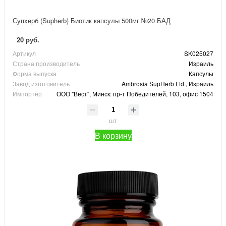
Супхерб (Supherb) Биотик капсулы 500мг №20 БАД
20 руб.
Артикул
SK025027
Страна производитель
Израиль
Форма выпуска
Капсулы
Завод изготовитель
Ambrosia SupHerb Ltd., Израиль
Импортёр
ООО "Вест", Минск: пр-т Победителей, 103, офис 1504
шт
В корзину