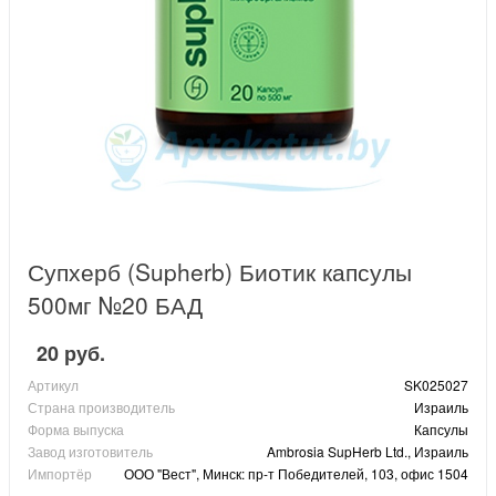
Супхерб (Supherb) Биотик капсулы
500мг №20 БАД
20 руб.
Артикул
SK025027
Страна производитель
Израиль
Форма выпуска
Капсулы
Завод изготовитель
Ambrosia SupHerb Ltd., Израиль
Импортёр
ООО "Вест", Минск: пр-т Победителей, 103, офис 1504