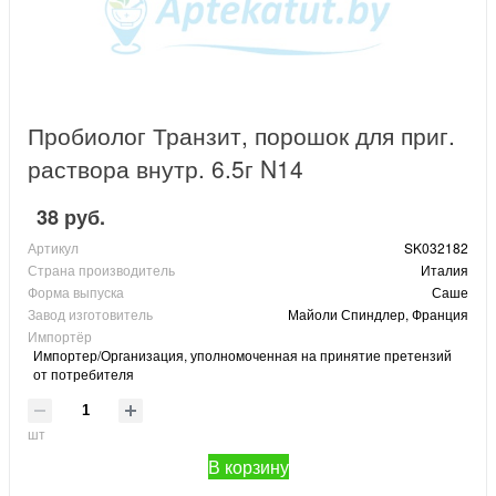
Пробиолог Транзит, порошок для приг.
раствора внутр. 6.5г N14
38 руб.
Артикул
SK032182
Страна производитель
Италия
Форма выпуска
Саше
Завод изготовитель
Майоли Спиндлер, Франция
Импортёр
Импортер/Организация, уполномоченная на принятие претензий
от потребителя
шт
В корзину