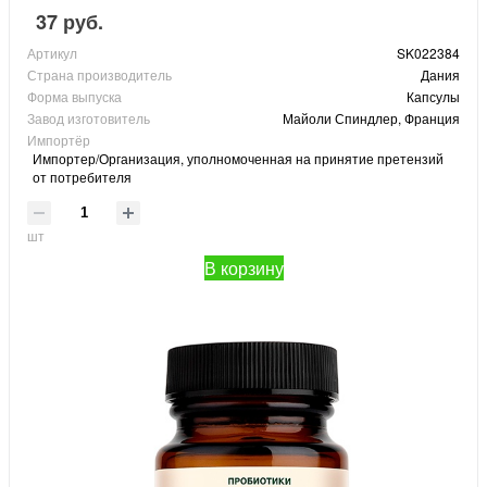
37 руб.
Артикул
SK022384
Страна производитель
Дания
Форма выпуска
Капсулы
Завод изготовитель
Майоли Спиндлер, Франция
Импортёр
Импортер/Организация, уполномоченная на принятие претензий
от потребителя
шт
В корзину