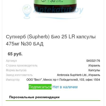
Супхерб (Supherb) Био 25 LR капсулы
475мг №30 БАД
65 руб.
Артикул
SK032176
Страна производитель
Израиль
Форма выпуска
Капсулы
Завод изготовитель
Ambrosia SupHerb Ltd., Израиль
Импортёр
ООО "Вест", Минск: пр-т Победителей, 103, офис 1504
Подписаться
Нет в наличии
Персональные рекомендации