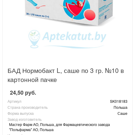
БАД Нормобакт L, саше по 3 гр. №10 в
картонной пачке
24,50 руб.
Артикул
SK018183
Страна производитель
Польша
Форма выпуска
Саше
Завод изготовитель
Мастер Фарм АО, Польша, для Фармацевтического завода
"Польфарма" АО, Польша